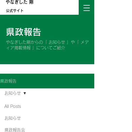
やなぎした 剛
公式サイト
​県政報告
やなぎした剛からの「 お知らせ 」や「 メデ
ィア掲載情報 」についてご紹介
県政報告
お知らせ
All Posts
お知らせ
県政報告会