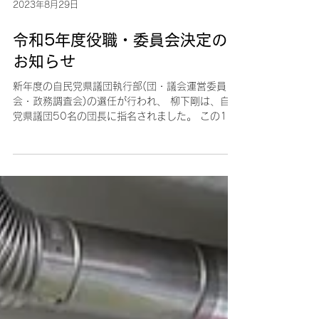
日(日) 15時から1時間程度 受付開始 14時半 場
所：鴨居中央会館1階 内容：地域課題や治安対
策、特別自治市構想 他...
2023年8月29日
令和5年度役職・委員会決定の
お知らせ
新年度の自民党県議団執行部(団・議会運営委員
会・政務調査会)の選任が行われ、 柳下剛は、自民
党県議団50名の団長に指名されました。 この1
年、県民のためとなる政策提言ができるよう、し
っかりと職務を務めて 参ります。 令和5年度 役
職・委員会 ・自民党県議団 団長...