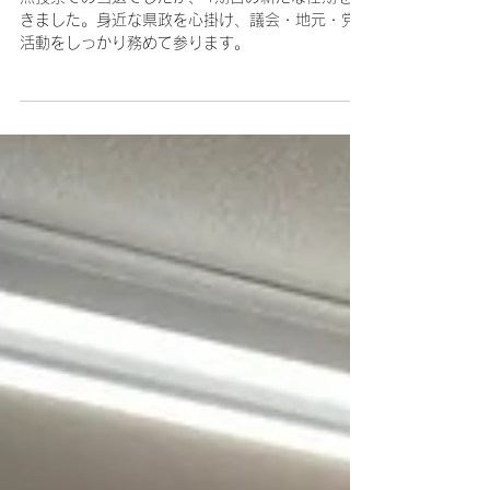
2023年4月12日
統一地方選挙（神奈川県議会議
員選挙）のご報告
無投票での当選でしたが、4期目の新たな任期を頂
きました。身近な県政を心掛け、議会・地元・党
活動をしっかり務めて参ります。